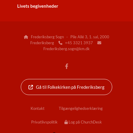
Livets begivenheder
Frederiksberg Sogn · Pile Allé 3, 1. sal, 2000

Frederiksberg
+45 3321 3937


Frederiksberg.sogn@km.dk
Gå til Folkekirken på Frederiksberg
Kontakt
Tilgængelighedserklæring
Privatlivspolitik
Log på ChurchDesk