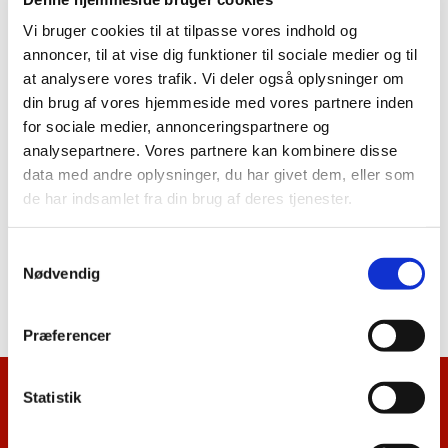
Vi bruger cookies til at tilpasse vores indhold og
annoncer, til at vise dig funktioner til sociale medier og til
at analysere vores trafik. Vi deler også oplysninger om
din brug af vores hjemmeside med vores partnere inden
for sociale medier, annonceringspartnere og
analysepartnere. Vores partnere kan kombinere disse
data med andre oplysninger, du har givet dem, eller som
de har indsamlet fra din brug af deres tjenester.
S
Nødvendig
a
m
t
Præferencer
y
k
k
Statistik
Kalenderoversigt
e
v