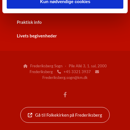
Kun nødvendige cookies
Kontakt
Praktisk info
Livets begivenheder
Frederiksberg Sogn · Pile Allé 3, 1. sal, 2000

Frederiksberg
+45 3321 3937


Frederiksberg.sogn@km.dk
Gå til Folkekirken på Frederiksberg