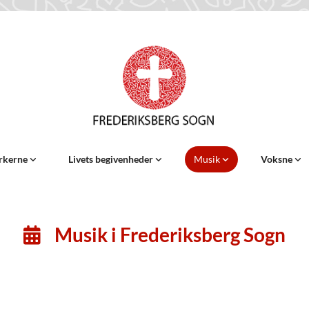
rkerne
Livets begivenheder
Musik
Voksne
Musik i Frederiksberg Sogn
