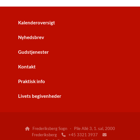
Kalenderoversigt
Nyhedsbrev
Gudstjenester
Kontakt
Praktisk info
Livets begivenheder
Frederiksberg Sogn · Pile Allé 3, 1. sal, 2000

Frederiksberg
+45 3321 3937

