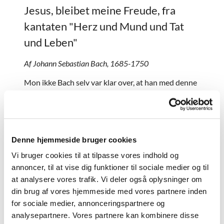
Jesus, bleibet meine Freude, fra
kantaten "Herz und Mund und Tat
und Leben"
Af Johann Sebastian Bach, 1685-1750
Mon ikke Bach selv var klar over, at han med denne
sats havde skrevet en ørehænger? I hvert fald
sørgede han for, helt usædvanligt, at den blev
spillet hele to gange i hans kantate, så folk fik
mulighed for at nyde den lette og lyse musik en
ekstra gang. Bonusinfo: hvis man lytter godt efter,
Denne hjemmeside bruger cookies
kan man høre en salmemelodi (som i salmebogen
Vi bruger cookies til at tilpasse vores indhold og
hedder "Nu velan, vær frisk til mode") ligge gemt
annoncer, til at vise dig funktioner til sociale medier og til
inde i den dansende sats.
at analysere vores trafik. Vi deler også oplysninger om
din brug af vores hjemmeside med vores partnere inden
Lyt til musikken her.
for sociale medier, annonceringspartnere og
analysepartnere. Vores partnere kan kombinere disse
Air, fra 3. orkester suite