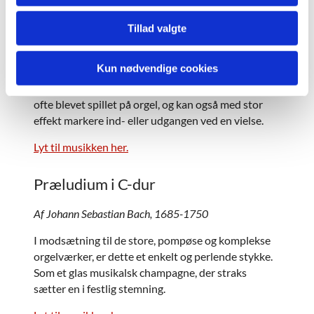
Et stykke fuld af optimisme og fremtidstro,
Tillad valgte
komponeret for at fejre indgangen til det 20.
århundrede. Det er oprindelig for klaver, og blev
Kun nødvendige cookies
trykt i komponistens håndskrift i Politiken
nytårsdag 1901. Siden er dette populære stykke
ofte blevet spillet på orgel, og kan også med stor
effekt markere ind- eller udgangen ved en vielse.
Lyt til musikken her.
Præludium i C-dur
Af Johann Sebastian Bach, 1685-1750
I modsætning til de store, pompøse og komplekse
orgelværker, er dette et enkelt og perlende stykke.
Som et glas musikalsk champagne, der straks
sætter en i festlig stemning.