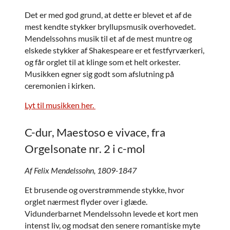
Det er med god grund, at dette er blevet et af de
mest kendte stykker bryllupsmusik overhovedet.
Mendelssohns musik til et af de mest muntre og
elskede stykker af Shakespeare er et festfyrværkeri,
og får orglet til at klinge som et helt orkester.
Musikken egner sig godt som afslutning på
ceremonien i kirken.
Lyt til musikken her.
C-dur, Maestoso e vivace, fra
Orgelsonate nr. 2 i c-mol
Af Felix Mendelssohn, 1809-1847
Et brusende og overstrømmende stykke, hvor
orglet nærmest flyder over i glæde.
Vidunderbarnet Mendelssohn levede et kort men
intenst liv, og modsat den senere romantiske myte