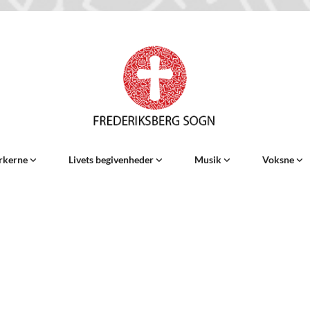
rkerne
Livets begivenheder
Musik
Voksne