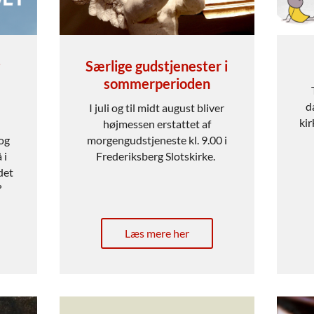
Særlige gudstjenester i
sommerperioden
d
I juli og til midt august bliver
ki
højmessen erstattet af
 og
morgengudstjeneste kl. 9.00 i
 i
Frederiksberg Slotskirke.
det
?
Læs mere her