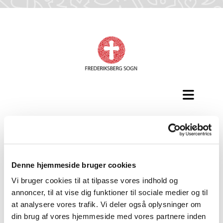
Navngivning
Denne hjemmeside bruger cookies
Alle børn i Danmark skal have et navn, inden de
Vi bruger cookies til at tilpasse vores indhold og
fylder seks måneder. Navngivningen kan ske online
annoncer, til at vise dig funktioner til sociale medier og til
på
borger.dk
, ved dåb i folkekirken eller i et
at analysere vores trafik. Vi deler også oplysninger om
anerkendt trossamfund
din brug af vores hjemmeside med vores partnere inden