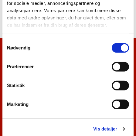
for sociale medier, annonceringspartnere og
Navngivningen ved dåb sker ved henvendelse til
analysepartnere. Vores partnere kan kombinere disse
kirkekontoret. Læs mere om dåb
her
.
data med andre oplysninger, du har givet dem, eller som
de har indsamlet fra din brug af deres tjenester.
S
Nødvendig
a
Kalenderoversigt
m
t
Præferencer
Nyhedsbrev
y
k
Gudstjenester
k
Statistik
e
Kontakt
v
Marketing
a
Praktisk info
l
g
Livets begivenheder
Vis detaljer