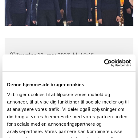
Torsdag 13. maj 2027, kl. 15:45
Menighedshuset, Pile Allé 3, 2000
Frederiksberg
Denne hjemmeside bruger cookies
Vi bruger cookies til at tilpasse vores indhold og
.
annoncer, til at vise dig funktioner til sociale medier og til
at analysere vores trafik. Vi deler også oplysninger om
din brug af vores hjemmeside med vores partnere inden
for sociale medier, annonceringspartnere og
Hver uge øver Frederiksberg Sogns Ungdomskor i
analysepartnere. Vores partnere kan kombinere disse
Menighedshuset. Vi synger salmer og sange samt større