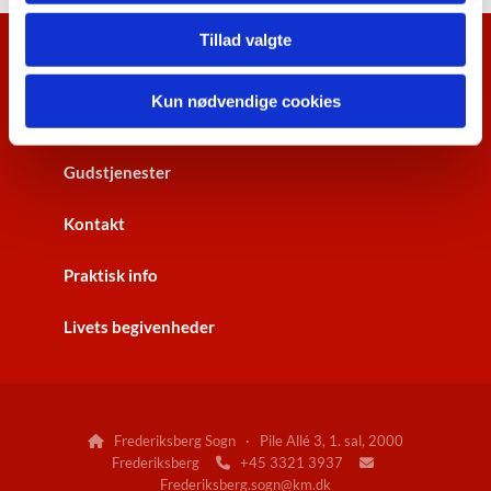
Tillad valgte
Kalenderoversigt
Kun nødvendige cookies
Nyhedsbrev
Gudstjenester
Kontakt
Praktisk info
Livets begivenheder
Frederiksberg Sogn · Pile Allé 3, 1. sal, 2000

Frederiksberg
+45 3321 3937


Frederiksberg.sogn@km.dk