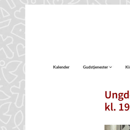
Kalender
Gudstjenester
Ki
Ungdo
kl. 1