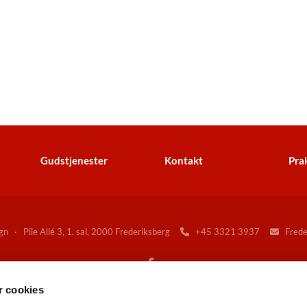
Gudstjenester
Kontakt
Prak
n · Pile Allé 3, 1. sal, 2000 Frederiksberg
+45 3321 3937
Freder


 cookies