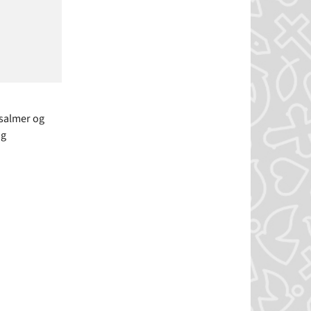
salmer og
og