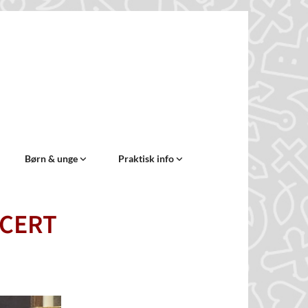
Børn & unge
Praktisk info
NCERT