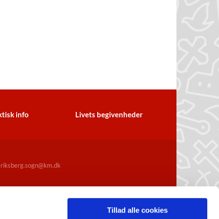
tisk info
Livets begivenheder
iksberg.sogn@km.dk
Tillad alle cookies