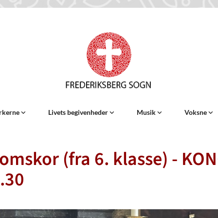
rkerne
Livets begivenheder
Musik
Voksne
mskor (fra 6. klasse) - KO
9.30