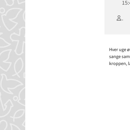
15:
.
Hver uge ø
sange samt
kroppen, l