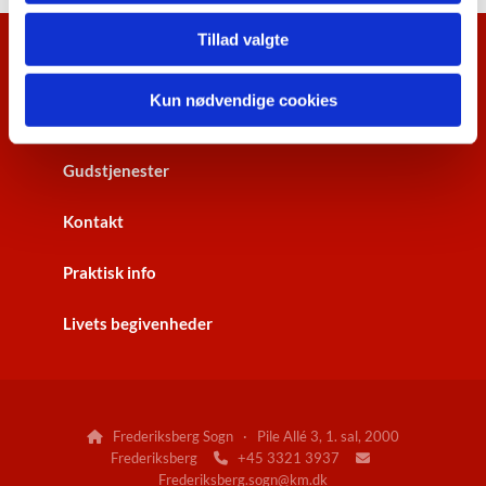
Tillad valgte
Kalenderoversigt
Kun nødvendige cookies
Nyhedsbrev
Gudstjenester
Kontakt
Praktisk info
Livets begivenheder
Frederiksberg Sogn · Pile Allé 3, 1. sal, 2000

Frederiksberg
+45 3321 3937


Frederiksberg.sogn@km.dk