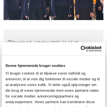
Torsdag 8. oktober 2026, kl. 15:45
Menighedshuset, Pile Allé 3, 2000
Frederiksberg
Denne hjemmeside bruger cookies
Vi bruger cookies til at tilpasse vores indhold og
.
annoncer, til at vise dig funktioner til sociale medier og til
at analysere vores trafik. Vi deler også oplysninger om
din brug af vores hjemmeside med vores partnere inden
for sociale medier, annonceringspartnere og
Hver uge øver Frederiksberg Sogns Ungdomskor i
analysepartnere. Vores partnere kan kombinere disse
Menighedshuset. Vi synger salmer og sange samt større