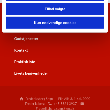
Tillad valgte
Kalenderoversigt
Kun nødvendige cookies
Nyhedsbrev
Gudstjenester
Kontakt
Praktisk info
Livets begivenheder
Frederiksberg Sogn · Pile Allé 3, 1. sal, 2000

Frederiksberg
+45 3321 3937


Frederiksberg.sogn@km.dk