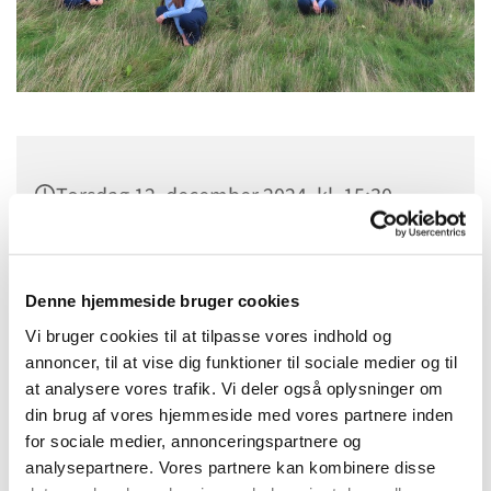
Torsdag 12. december 2024, kl. 15:30
Menighedshuset, Pile Allé 3, 2000
Frederiksberg
Denne hjemmeside bruger cookies
Vi bruger cookies til at tilpasse vores indhold og
.
annoncer, til at vise dig funktioner til sociale medier og til
at analysere vores trafik. Vi deler også oplysninger om
din brug af vores hjemmeside med vores partnere inden
for sociale medier, annonceringspartnere og
Hver uge øver Frederiksberg Sogns Ungdomskor i
analysepartnere. Vores partnere kan kombinere disse
Menighedshuset. Vi synger salmer og sange samt større