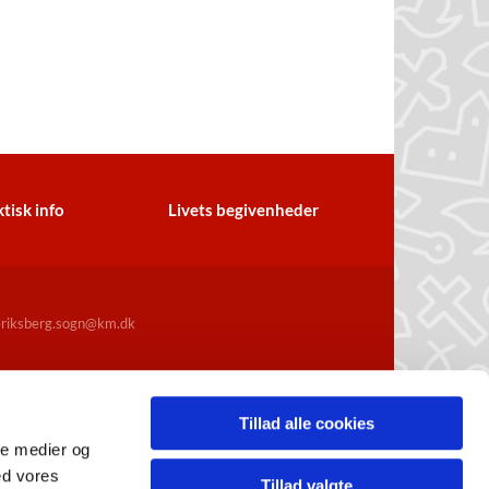
tisk info
Livets begivenheder
iksberg.sogn@km.dk
Tillad alle cookies
ale medier og
ed vores
Tillad valgte