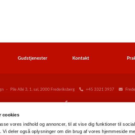
Gudstjenester
Kontakt
Prak
n · Pile Allé 3, 1. sal, 2000 Frederiksberg
+45 3321 3937
Freder


 cookies
Gå til Folkekirken på Frederiksberg
passe vores indhold og annoncer, til at vise dig funktioner til soci
fik. Vi deler også oplysninger om din brug af vores hjemmeside m