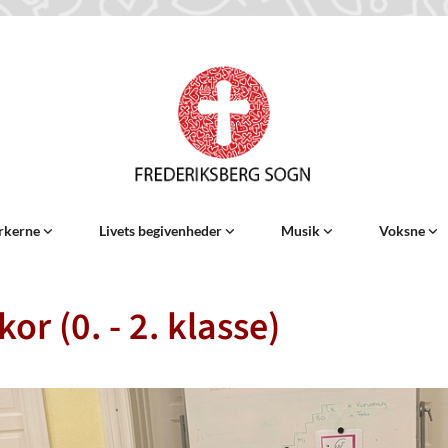
rkerne
Livets begivenheder
Musik
Voksne
or (0. - 2. klasse)