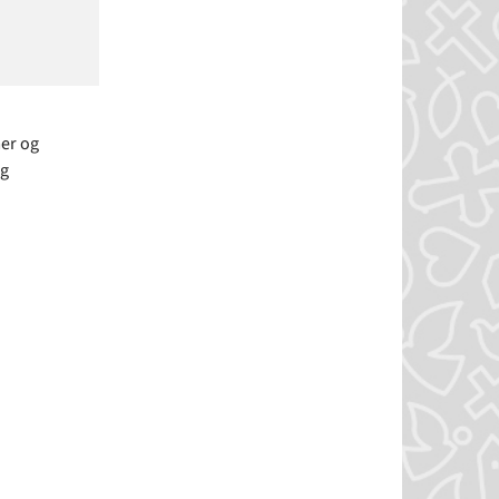
er og
og