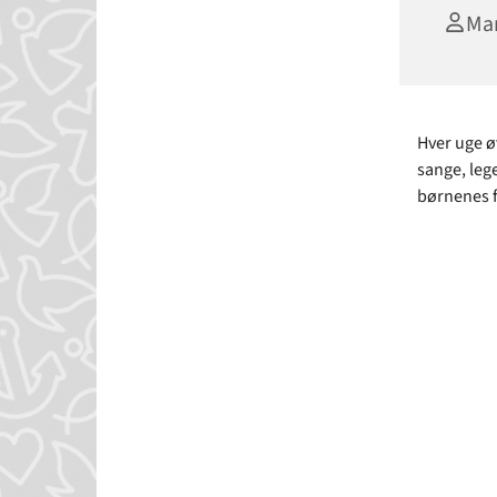
Mar
Hver uge ø
sange, leg
børnenes f