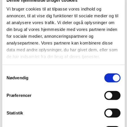
Gdansk ved den polske Østersøkyst.
Vi bruger cookies til at tilpasse vores indhold og
Rejsen dertil vil foregå med fly til og fra Gdansk.
annoncer, til at vise dig funktioner til sociale medier og til
at analysere vores trafik. Vi deler også oplysninger om
Pris: kr. 4.000 kr.
din brug af vores hjemmeside med vores partnere inden
for sociale medier, annonceringspartnere og
Prisen dækker: Alle rejseudgifter 3 nætter på Hotel Artus i
analysepartnere. Vores partnere kan kombinere disse
Gdansk (tillæg for enkeltværelse) 3 x morgenmad og 3 x
data med andre oplysninger, du har givet dem, eller som
middag (excl. drikkevarer) Udflugter og entréer
de har indsamlet fra din brug af deres tjenester.
Præcise tidspunkter for afrejse og hjemkomst samt
nærmere program følger. Det samme gælder oplysninger
S
om den orienteringsaften, der vil blive holdt som optakt
Nødvendig
a
til turen.
m
t
Præferencer
y
k
k
Statistik
e
v