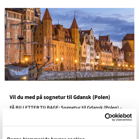
Vil du med på sognetur til Gdansk (Polen)
FÅ BILLETTER TILBAGE: Sognetur til Gdansk (Polen)
–
Den
21. maj – 24. maj 2020
Siden 2009 har vi på årlige sogneture besøgt mange af de
gamle såkaldte hansestæder. I 2020 er turen kommet til
Denne hjemmeside bruger cookies