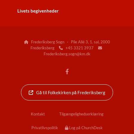
Livets begivenheder
Frederiksberg Sogn · Pile Allé 3, 1. sal, 2000

Frederiksberg
+45 3321 3937


Frederiksberg.sogn@km.dk
Gå til Folkekirken på Frederiksberg
Kontakt
Tilgængelighedserklæring
Privatlivspolitik
Log på ChurchDesk