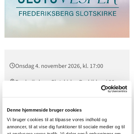
Onsdag 4. november 2026, kl. 17:00
Frederiksberg Slotskirke, Roskildevej 28,
2000 Frederiksberg
Lars Gustav Lindhardt
Denne hjemmeside bruger cookies
Vi bruger cookies til at tilpasse vores indhold og
annoncer, til at vise dig funktioner til sociale medier og til
at analysere vores trafik. Vi deler også oplysninger om