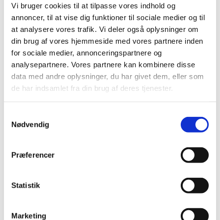
Vi bruger cookies til at tilpasse vores indhold og
annoncer, til at vise dig funktioner til sociale medier og til
Frederiksberg Kirke inviterer til morgensang – et nyt tiltag
at analysere vores trafik. Vi deler også oplysninger om
for alle, der har lyst til at begynde dagen med musik og
din brug af vores hjemmeside med vores partnere inden
fællesskab.
for sociale medier, annonceringspartnere og
analysepartnere. Vores partnere kan kombinere disse
Vi synger tre sange fra Højskolesangbogen, og vært Per
data med andre oplysninger, du har givet dem, eller som
Slyngborg giver dem liv med en kort fortælling om
de har indsamlet fra din brug af deres tjenester.
sangenes baggrund og betydning. Morgensangen varer
ikke længe, men giver mulighed for at begynde dagen i et
fællesskab, hvor alle kan være med.
S
Nødvendig
a
Morgensang finder sted hver anden onsdag i
m
Frederiksberg Kirke. Arrangementet er åbent for alle –
t
Præferencer
uanset om du er studerende, på vej til arbejde eller blot
y
har lyst til at synge med.
k
k
Statistik
e
v
Marketing