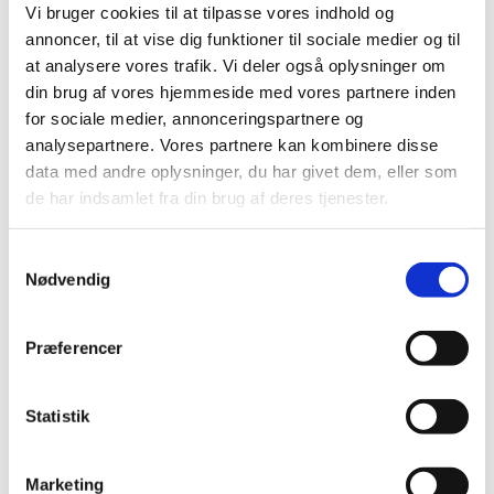
Vi bruger cookies til at tilpasse vores indhold og
annoncer, til at vise dig funktioner til sociale medier og til
Frederiksberg Kirke inviterer til morgensang – et nyt tiltag
at analysere vores trafik. Vi deler også oplysninger om
for alle, der har lyst til at begynde dagen med musik og
din brug af vores hjemmeside med vores partnere inden
fællesskab.
for sociale medier, annonceringspartnere og
analysepartnere. Vores partnere kan kombinere disse
Vi synger tre sange fra Højskolesangbogen, og vært Per
data med andre oplysninger, du har givet dem, eller som
Slyngborg giver dem liv med en kort fortælling om
de har indsamlet fra din brug af deres tjenester.
sangenes baggrund og betydning. Morgensangen varer
ikke længe, men giver mulighed for at begynde dagen i et
fællesskab, hvor alle kan være med.
S
Nødvendig
a
Morgensang finder sted hver anden onsdag i
m
Frederiksberg Kirke. Arrangementet er åbent for alle –
t
Præferencer
uanset om du er studerende, på vej til arbejde eller blot
y
har lyst til at synge med.
k
k
Statistik
e
v
Marketing