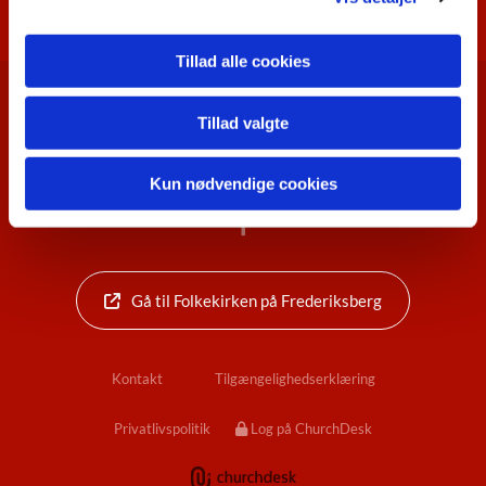
Livets begivenheder
Tillad alle cookies
Frederiksberg Sogn · Pile Allé 3, 1. sal, 2000

Tillad valgte
Frederiksberg
+45 3321 3937


Frederiksberg.sogn@km.dk
Kun nødvendige cookies
Gå til Folkekirken på Frederiksberg
Kontakt
Tilgængelighedserklæring
Privatlivspolitik
Log på ChurchDesk