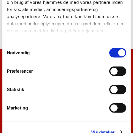
din brug af vores hjemmeside med vores partnere inden
for sociale medier, annonceringspartnere og
analysepartnere. Vores partnere kan kombinere disse
data med andre oplysninger, du har givet dem, eller som
de har indsamlet fra din brug af deres tjenester.
Blogindlægget blev ikke fundet
S
Nødvendig
a
m
Kalenderoversigt
t
Præferencer
y
Nyhedsbrev
k
k
Statistik
Gudstjenester
e
v
Kontakt
Marketing
a
l
Praktisk info
g
Vis detaljer