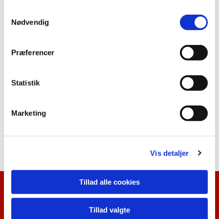
S
Nødvendig
a
m
t
Præferencer
y
k
k
Statistik
e
v
Marketing
a
l
g
Vis detaljer
Tillad alle cookies
Kalenderoversigt
Tillad valgte
Nyhedsbrev