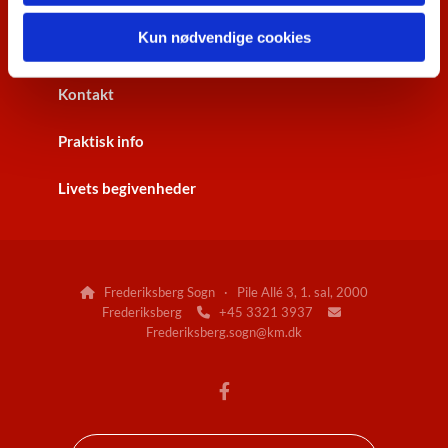
Kun nødvendige cookies
Gudstjenester
Kontakt
Praktisk info
Livets begivenheder
Frederiksberg Sogn · Pile Allé 3, 1. sal, 2000

Frederiksberg
+45 3321 3937


Frederiksberg.sogn@km.dk