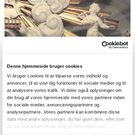
Fredag 11. december 2026, kl. 10:00
Denne hjemmeside bruger cookies
Vi bruger cookies til at tilpasse vores indhold og
Frederiksberg Kirke, Frederiksberg Allé
annoncer, til at vise dig funktioner til sociale medier og til
at analysere vores trafik. Vi deler også oplysninger om
71, 1820 Frederiksberg C
din brug af vores hjemmeside med vores partnere inden
for sociale medier, annonceringspartnere og
Hannah Svinth-Værge
analysepartnere. Vores partnere kan kombinere disse
data med andre oplysninger, du har givet dem, eller som
de har indsamlet fra din brug af deres tjenester.