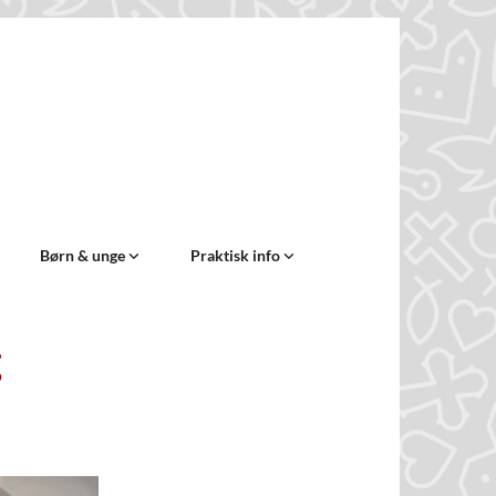
Børn & unge
Praktisk info
g