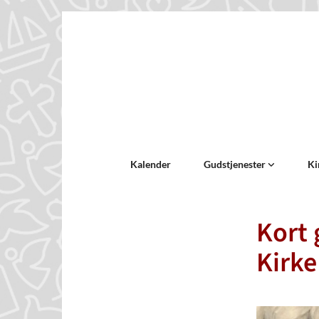
Kalender
Gudstjenester
Ki
Kort 
Kirke