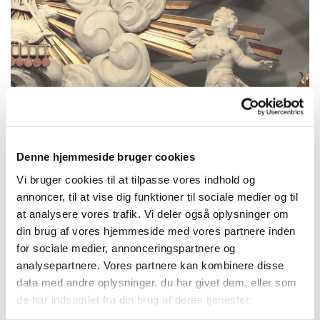
Fredag 4. september 2026, kl. 10:00
Denne hjemmeside bruger cookies
Vi bruger cookies til at tilpasse vores indhold og
Frederiksberg Kirke, Frederiksberg Allé
annoncer, til at vise dig funktioner til sociale medier og til
at analysere vores trafik. Vi deler også oplysninger om
71, 1820 Frederiksberg C
din brug af vores hjemmeside med vores partnere inden
for sociale medier, annonceringspartnere og
Michael Brautsch
analysepartnere. Vores partnere kan kombinere disse
data med andre oplysninger, du har givet dem, eller som
de har indsamlet fra din brug af deres tjenester.