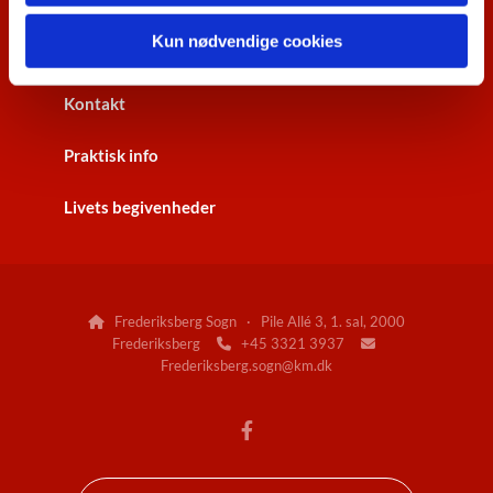
Kun nødvendige cookies
Gudstjenester
Kontakt
Praktisk info
Livets begivenheder
Frederiksberg Sogn · Pile Allé 3, 1. sal, 2000

Frederiksberg
+45 3321 3937


Frederiksberg.sogn@km.dk