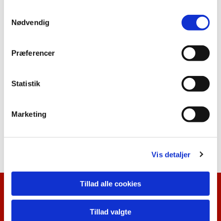
S
Nødvendig
a
m
t
Præferencer
y
k
k
Statistik
e
v
Marketing
a
l
g
Vis detaljer
Tillad alle cookies
Kalenderoversigt
Tillad valgte
Nyhedsbrev