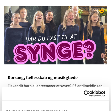
Korsang, fællesskab og musikglæde
Elsker dit barn eller teenager at synge? Så er tilmeldingen
nu åben til Frederiksberg Sogns kor 2026/2027 hold.
"I koret lærer børnene ikke kun at synge – de finder også
et fællesskab, hvor der er plads til at udvikle sig og have
Denne hjemmeside bruger cookies