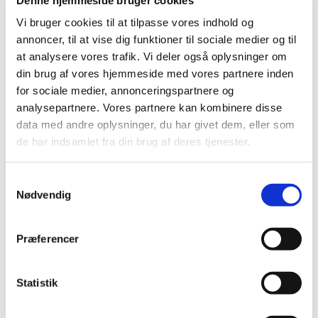
det sjovt."
Anna (korleder)
Vi bruger cookies til at tilpasse vores indhold og
Børnekoret (3.-5. klasse)
annoncer, til at vise dig funktioner til sociale medier og til
at analysere vores trafik. Vi deler også oplysninger om
Børnekoret er for børn, der elsker at synge og har lyst til
din brug af vores hjemmeside med vores partnere inden
at udvikle deres stemme i et trygt fællesskab. Vi synger
for sociale medier, annonceringspartnere og
både salmer, danske sange og musik fra mange
analysepartnere. Vores partnere kan kombinere disse
forskellige genrer, og børnene lærer gradvist om rytmer,
data med andre oplysninger, du har givet dem, eller som
noder og sammenspil. Samtidig får de oplevelsen af at
de har indsamlet fra din brug af deres tjenester.
være en del af et kor, der medvirker ved gudstjenester,
koncerter og særlige arrangementer.
S
Læs mere om Børnekoret og tilmeld dit barn her
.
Nødvendig
a
m
Ungdomskoret (fra 6. klasse)
t
Præferencer
y
Ungdomskoret henvender sig til unge, der har lyst til at
k
synge sammen med andre og udfordre sig selv musikalsk.
k
Statistik
Repertoiret spænder fra pop og folkesange til klassiske
e
korværker, og der arbejdes både med stemmetræning,
v