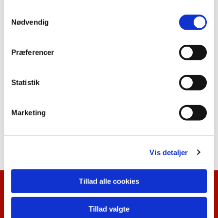
S
Nødvendig
a
m
t
Præferencer
y
k
k
Statistik
e
v
Marketing
a
l
g
Vis detaljer
Tillad alle cookies
Kalenderoversigt
Tillad valgte
Nyhedsbrev