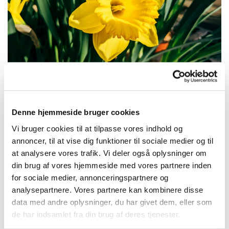
Mandag 21. april 2025, kl. 10:30
Denne hjemmeside bruger cookies
Vi bruger cookies til at tilpasse vores indhold og
Frederiksberg Kirke, Frederiksberg Allé
annoncer, til at vise dig funktioner til sociale medier og til
at analysere vores trafik. Vi deler også oplysninger om
71, 1820 Frederiksberg C
din brug af vores hjemmeside med vores partnere inden
for sociale medier, annonceringspartnere og
Pia Nordin Christensen
analysepartnere. Vores partnere kan kombinere disse
data med andre oplysninger, du har givet dem, eller som
de har indsamlet fra din brug af deres tjenester.