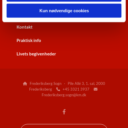
Kun nødvendige cookies
Gudstjenester
Kontakt
Praktisk info
Livets begivenheder
Frederiksberg Sogn · Pile Allé 3, 1. sal, 2000

Frederiksberg
+45 3321 3937


Frederiksberg.sogn@km.dk