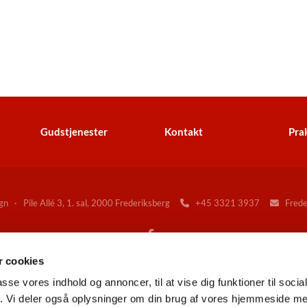
Gudstjenester
Kontakt
Prak
n · Pile Allé 3, 1. sal, 2000 Frederiksberg
+45 3321 3937
Freder


 cookies
Gå til Folkekirken på Frederiksberg
passe vores indhold og annoncer, til at vise dig funktioner til soci
fik. Vi deler også oplysninger om din brug af vores hjemmeside m