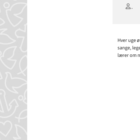
.
Hver uge ø
sange, leg
lærer om n