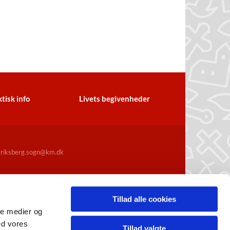
tisk info
Livets begivenheder
iksberg.sogn@km.dk
Tillad alle cookies
ale medier og
ed vores
Tillad valgte