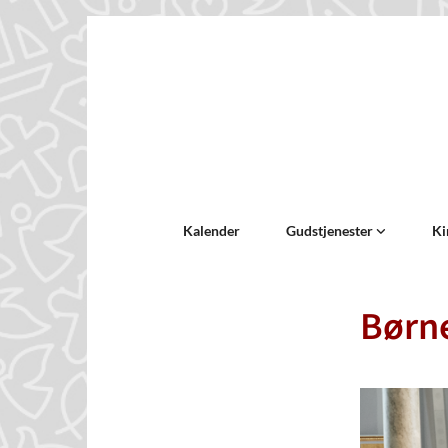
Kalender
Gudstjenester
Ki
Børne