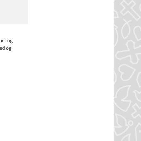
mer og
hed og