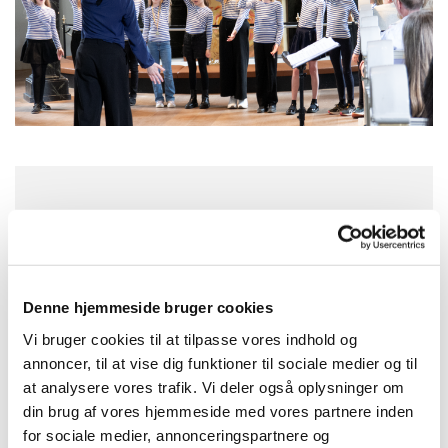
Onsdag 30. december 2026, kl. 16:30
Menighedshuset, Pile Allé 3, 2000
Frederiksberg
Denne hjemmeside bruger cookies
Vi bruger cookies til at tilpasse vores indhold og
.
annoncer, til at vise dig funktioner til sociale medier og til
at analysere vores trafik. Vi deler også oplysninger om
din brug af vores hjemmeside med vores partnere inden
for sociale medier, annonceringspartnere og