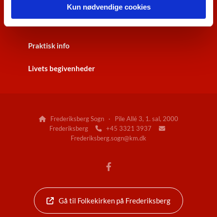
Kun nødvendige cookies
Kontakt
Praktisk info
Livets begivenheder
Frederiksberg Sogn · Pile Allé 3, 1. sal, 2000

Frederiksberg
+45 3321 3937


Frederiksberg.sogn@km.dk
Gå til Folkekirken på Frederiksberg