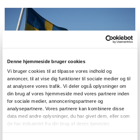
Denne hjemmeside bruger cookies
Vi bruger cookies til at tilpasse vores indhold og
annoncer, til at vise dig funktioner til sociale medier og til
at analysere vores trafik. Vi deler også oplysninger om
din brug af vores hjemmeside med vores partnere inden
Frederiksberg Sogns menighedsudflugt
for sociale medier, annonceringspartnere og
I sognet arrangeres to årlige rejser/sogneture.
analysepartnere. Vores partnere kan kombinere disse
Den først lørdag i september tager vi på endagstur til
data med andre oplysninger, du har givet dem, eller som
Sverige. Vi besøger forskellige steder og får en dejlig
de har indsamlet fra din brug af deres tjenester.
frokost undervejs.
Herudover er der iblandt mindre udflugter arrangeret af