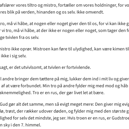
afslører vores tiltro og mistro, fortæller om vores holdninger, for v
ores blik på verden, hinanden og os selv. Ikke omvendt.
 tro, må vi håbe, at nogen eller noget giver den til os, for vi kan ikke g
r vi tro, må vi håbe, at der ikke er nogen eller noget, som tager den fr
ge tvivlen fra os selv.
istro ikke oprør. Mistroen kan føre til ulydighed, kan være kimen til
ikke i sig selv.
sagt, er det utvivlsomt, at tvivlen er fortvivlende.
til andre bringer dem tættere på mig, lukker dem ind i mit liv og give
 af at være forbundet. Min tro på andre fylder mig med mod og håb 
aknemmelighed. Tro er en rus, der gør livet let at bære.
 Gud gør alt det samme, men så evigt meget mere: Den giver mig evig
 dø, trøst, der rækker udover døden, og fylder mig med den største 
ghed for selv det mindste, jeg ser. Hvis troen er en rus, er Gudstro
n sky i den 7. himmel.