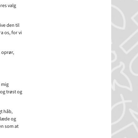
ores valg
ive den til
a os, for vi
 oprør,
r mig
og trøst og
t håb,
glæde og
en som at