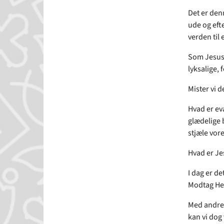
Det er den
ude og efte
verden til 
Som Jesus s
lyksalige,
Mister vi d
Hvad er eva
glædelige 
stjæle vore
Hvad er Jes
I dag er d
Modtag He
Med andre o
kan vi dog 