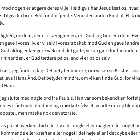
 mod nogen er at gøre deres vilje. Heldigvis har Jesus lært os, hvad 
e: Tilgiv din bror. Bed for din fjende. Vend den anden kind til. Elsk d
lv.
lighed, og dem, der er i kærligheden, er i Gud, og Gud er i dem. Hvo
n gave i vores liv, er vi selv i vores troskab mod Gud en gave i andre
 Gud aldrig er længere væk end det gode, vi kan gøre for hinanden. J
r hinanden, er Gud tættere på os, end vi er på os selv.
trøst, jeg finder i dag: Det betyder mindre, om vi kan se Kristus i vores
at leve i Hans Ånd. Det betyder mindre, om vi kan finde Gud, for vi 
ed Ham.
il jeg slutte med nogle ord fra Paulus. Han var som bekendt en forføl
r blev slået med blindhed og i mørket så lyset, vendte om og blev ap
 apostel, men måske nok den største.
 vis på, at hverken død eller liv eller engle eller magter eller noget
 kommende eller kræfter eller noget i det høje eller i det dybe eller