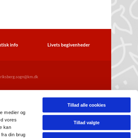
tisk info
Livets begivenheder
iksberg.sogn@km.dk
Tillad alle cookies
ale medier og
ed vores
Tillad valgte
re kan
fra din brug