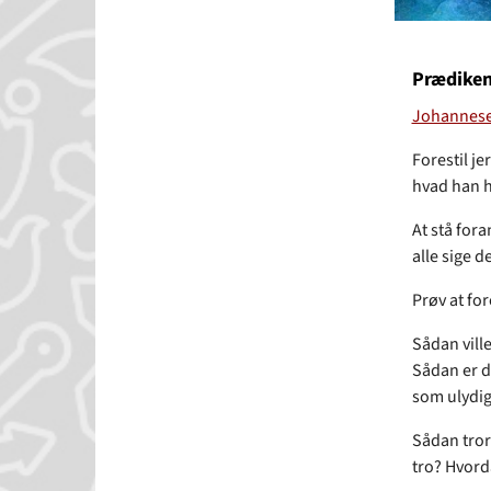
Prædiken 
Johannese
Forestil je
hvad han ha
At stå for
alle sige d
Prøv at for
Sådan vill
Sådan er de
som ulydi
Sådan tror 
tro? Hvord