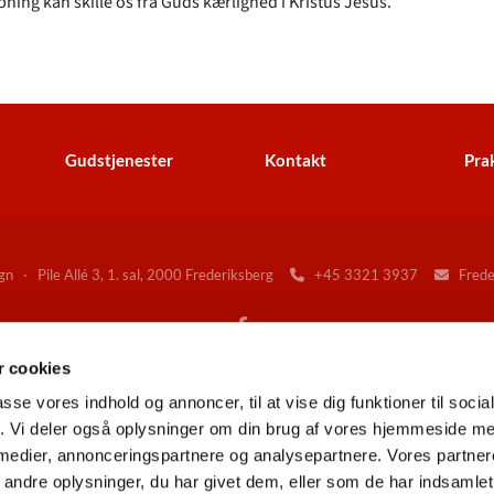
ning kan skille os fra Guds kærlighed i Kristus Jesus.”
Gudstjenester
Kontakt
Prak
n · Pile Allé 3, 1. sal, 2000 Frederiksberg
+45 3321 3937
Freder


 cookies
Gå til Folkekirken på Frederiksberg
passe vores indhold og annoncer, til at vise dig funktioner til soci
fik. Vi deler også oplysninger om din brug af vores hjemmeside m
 medier, annonceringspartnere og analysepartnere. Vores partne
Kontakt
Tilgængelighedserklæring
ndre oplysninger, du har givet dem, eller som de har indsamlet 