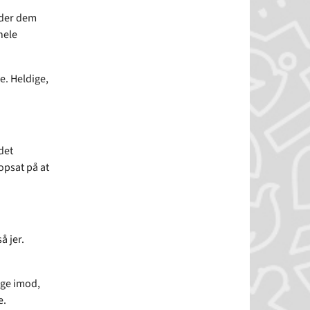
lder dem
hele
e. Heldige,
det
opsat på at
å jer.
age imod,
e.