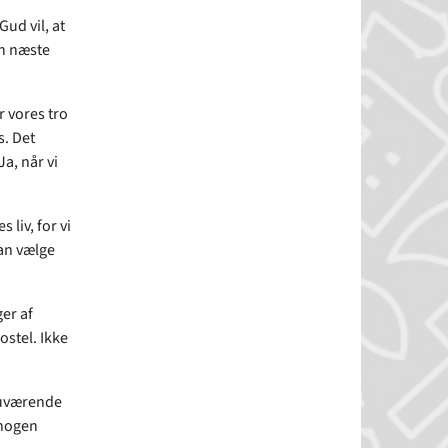
Gud vil, at
in næste
r vores tro
s. Det
a, når vi
 liv, for vi
kan vælge
ger af
ostel. Ikke
 nuværende
 nogen