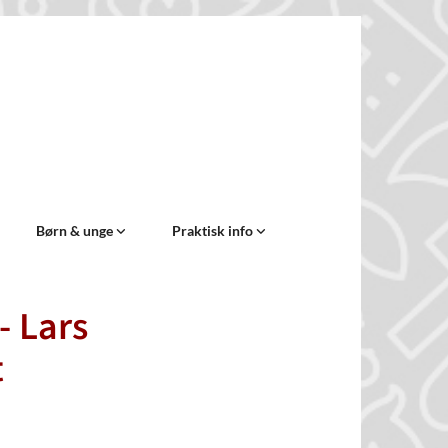
Børn & unge
Praktisk info
- Lars
t