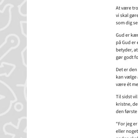
At være tro
vi skal gør
som dig se
Gud er kær
på Gud er e
betyder, at
gør godt fo
Det er den 
kan vælge 
være ét m
Til sidst v
kristne, de
den første
“For jeg er
eller noget