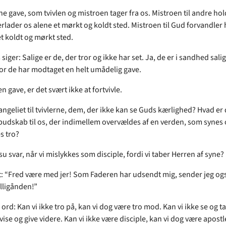
ne gave, som tvivlen og mistroen tager fra os. Mistroen til andre ho
rlader os alene et mørkt og koldt sted. Mistroen til Gud forvandler 
et koldt og mørkt sted.
iger: Salige er de, der tror og ikke har set. Ja, de er i sandhed salig
 for de har modtaget en helt umådelig gave.
en gave, er det svært ikke at fortvivle.
ngeliet til tvivlerne, dem, der ikke kan se Guds kærlighed? Hvad er 
budskab til os, der indimellem overvældes af en verden, som synes 
s tro?
u svar, når vi mislykkes som disciple, fordi vi taber Herren af syne?
et: “Fred være med jer! Som Faderen har udsendt mig, sender jeg ogs
lligånden!”
rd: Kan vi ikke tro på, kan vi dog være tro mod. Kan vi ikke se og t
vise og give videre. Kan vi ikke være disciple, kan vi dog være apostl