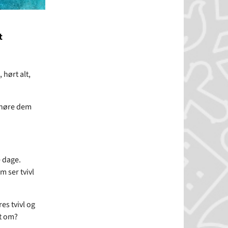
t
 hørt alt,
g høre dem
 dage.
m ser tvivl
es tvivl og
st om?