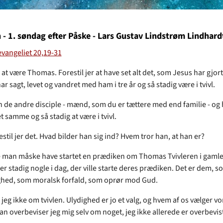
- 1. søndag efter Påske - Lars Gustav Lindstrøm Lindhard
vangeliet 20,19-31
r at være Thomas. Forestil jer at have set alt det, som Jesus har gjort,
r sagt, levet og vandret med ham i tre år og så stadig være i tvivl.
an de andre disciple - mænd, som du er tættere med end familie - o
et samme og så stadig at være i tvivl.
estil jer det. Hvad bilder han sig ind? Hvem tror han, at han er?
e man måske have startet en prædiken om Thomas Tvivleren i gamle
r stadig nogle i dag, der ville starte deres prædiken. Det er dem, so
ghed, som moralsk forfald, som oprør mod Gud.
jeg ikke om tvivlen. Ulydighed er jo et valg, og hvem af os vælger vor
an overbeviser jeg mig selv om noget, jeg ikke allerede er overbevi