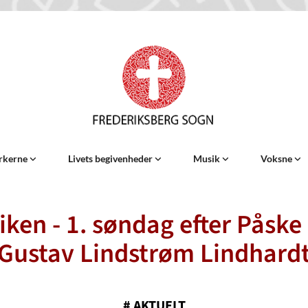
rkerne
Livets begivenheder
Musik
Voksne
ken - 1. søndag efter Påske 
Gustav Lindstrøm Lindhard
#
AKTUELT