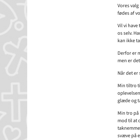
Vores valg 
fødes af v
Vil vi have
os selv. Ha
kan ikke ta
Derfor er m
men er det 
Når det er 
Min tiltro 
oplevelsen
glæde og t
Min tro på
mod til at
taknemmeli
svæve på e