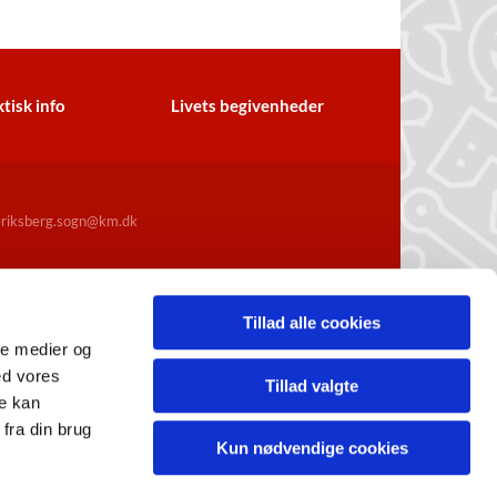
tisk info
Livets begivenheder
iksberg.sogn@km.dk
Tillad alle cookies
ale medier og
ed vores
Tillad valgte
re kan
fra din brug
Kun nødvendige cookies