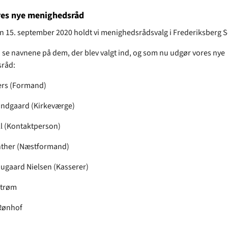
eres nye menighedsråd
n 15. september 2020 holdt vi menighedsrådsvalg i Frederiksberg 
 se navnene på dem, der blev valgt ind, og som nu udgør vores nye
råd:
ers (Formand)
undgaard (Kirkeværge)
l (Kontaktperson)
nther (Næstformand)
augaard Nielsen (Kasserer)
strøm
Rønhof