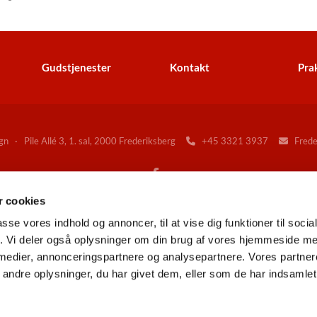
Gudstjenester
Kontakt
Prak
n · Pile Allé 3, 1. sal, 2000 Frederiksberg
+45 3321 3937
Freder


 cookies
Gå til Folkekirken på Frederiksberg
passe vores indhold og annoncer, til at vise dig funktioner til soci
fik. Vi deler også oplysninger om din brug af vores hjemmeside m
 medier, annonceringspartnere og analysepartnere. Vores partne
Kontakt
Tilgængelighedserklæring
ndre oplysninger, du har givet dem, eller som de har indsamlet 
Privatlivspolitik
Log på ChurchDesk