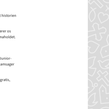
 historien
ærer os
amaholdet.
Junior-
 Damsager
gratis,