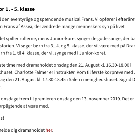
r 1. - 5. klasse
l den eventyrlige og spændende musical Frans. Vi opfører i efteråret
Frans af Assisi, der ændrede mange menneskers syn på livet.
t spiller rollerne, mens Junior-koret synger de gode sange, der b
orien. Vi søger børn fra 3., 4. og 5. klasse, der vil være med på Dr
rn fra 1. til 4. klasse, der vil synge med i Junior-koret.
rste time med dramaholdet onsdag den 21. August kl. 16.30-18.00 i
uset. Charlotte Falmer er instruktør. Kom til første korprøve med 
ag den 21. August kl. 17.30-18.45 i Salen i menighedshuset. Sigrid
.
le onsdage frem til premieren onsdag den 13. november 2019. Det er 
rpligtende at være med.
os!
melde dig dramaholdet
her
.