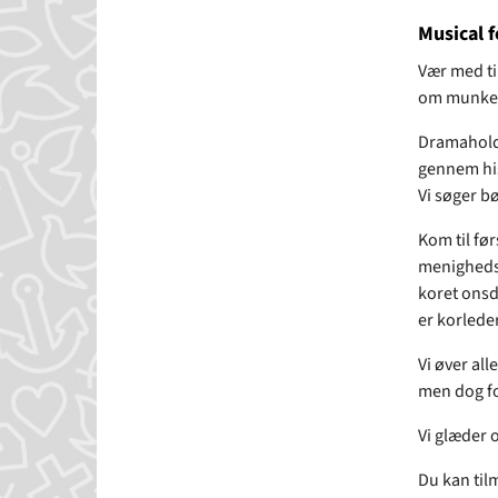
Musical fo
Vær med ti
om munken 
Dramaholde
gennem hist
Vi søger bø
Kom til fø
menighedsh
koret onsd
er korleder
Vi øver al
men dog fo
Vi glæder 
Du kan til