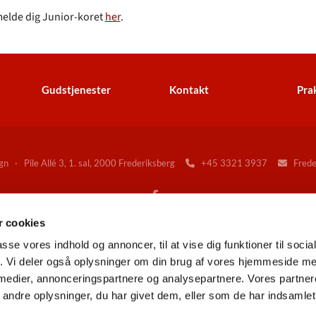
melde dig Junior-koret
her
.
Gudstjenester
Kontakt
Prak
n · Pile Allé 3, 1. sal, 2000 Frederiksberg
+45 3321 3937
Freder


 cookies
Gå til Folkekirken på Frederiksberg
passe vores indhold og annoncer, til at vise dig funktioner til soci
fik. Vi deler også oplysninger om din brug af vores hjemmeside m
 medier, annonceringspartnere og analysepartnere. Vores partne
Kontakt
Tilgængelighedserklæring
ndre oplysninger, du har givet dem, eller som de har indsamlet 