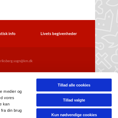
tisk info
Livets begivenheder
iksberg.sogn@km.dk
Tillad alle cookies
ale medier og
ed vores
Tillad valgte
re kan
fra din brug
Kun nødvendige cookies