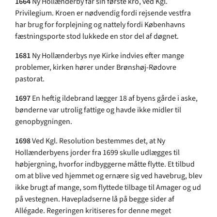
1664
Ny Hollænderby får sin første kro, ved Kgl.
Privilegium. Kroen er nødvendig fordi rejsende vestfra
har brug for forplejning og nattely fordi Københavns
fæstningsporte stod lukkede en stor del af døgnet.
1681
Ny Hollænderbys nye Kirke indvies efter mange
problemer, kirken hører under Brønshøj-Rødovre
pastorat.
1697
En heftig ildebrand lægger 18 af byens gårde i aske,
bønderne var utrolig fattige og havde ikke midler til
genopbygningen.
1698
Ved Kgl. Resolution bestemmes det, at Ny
Hollænderbyens jorder fra 1699 skulle udlægges til
høbjergning, hvorfor indbyggerne måtte flytte. Et tilbud
om at blive ved hjemmet og ernære sig ved havebrug, blev
ikke brugt af mange, som flyttede tilbage til Amager og ud
på vestegnen. Havepladserne lå på begge sider af
Allégade. Regeringen kritiseres for denne meget