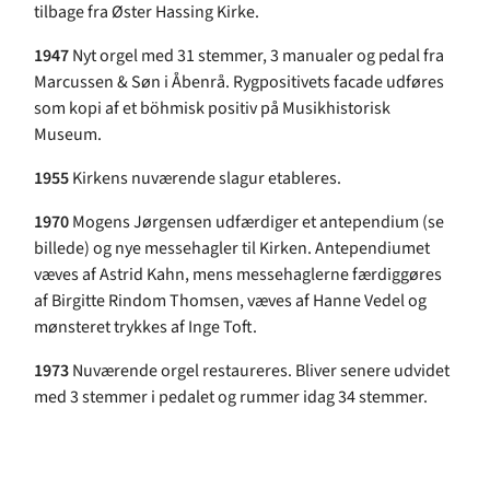
tilbage fra Øster Hassing Kirke.
1947
Nyt orgel med 31 stemmer, 3 manualer og pedal fra
Marcussen & Søn i Åbenrå. Rygpositivets facade udføres
som kopi af et böhmisk positiv på Musikhistorisk
Museum.
1955
Kirkens nuværende slagur etableres.
1970
Mogens Jørgensen udfærdiger et antependium (se
billede) og nye messehagler til Kirken. Antependiumet
væves af Astrid Kahn, mens messehaglerne færdiggøres
af Birgitte Rindom Thomsen, væves af Hanne Vedel og
mønsteret trykkes af Inge Toft.
1973
Nuværende orgel restaureres. Bliver senere udvidet
med 3 stemmer i pedalet og rummer idag 34 stemmer.