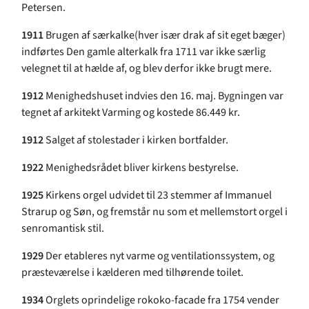
Petersen.
1911
Brugen af særkalke(hver især drak af sit eget bæger)
indførtes Den gamle alterkalk fra 1711 var ikke særlig
velegnet til at hælde af, og blev derfor ikke brugt mere.
1912
Menighedshuset indvies den 16. maj. Bygningen var
tegnet af arkitekt Varming og kostede 86.449 kr.
1912
Salget af stolestader i kirken bortfalder.
1922
Menighedsrådet bliver kirkens bestyrelse.
1925
Kirkens orgel udvidet til 23 stemmer af Immanuel
Strarup og Søn, og fremstår nu som et mellemstort orgel i
senromantisk stil.
1929
Der etableres nyt varme og ventilationssystem, og
præsteværelse i kælderen med tilhørende toilet.
1934
Orglets oprindelige rokoko-facade fra 1754 vender