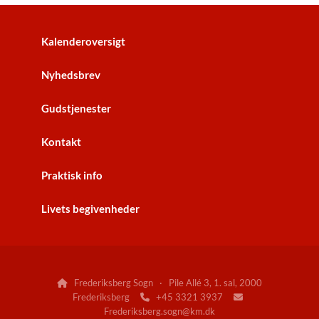
Kalenderoversigt
Nyhedsbrev
Gudstjenester
Kontakt
Praktisk info
Livets begivenheder
Frederiksberg Sogn · Pile Allé 3, 1. sal, 2000

Frederiksberg
+45 3321 3937


Frederiksberg.sogn@km.dk