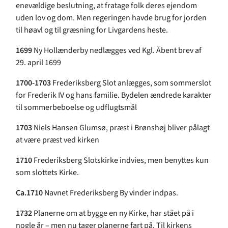
enevældige beslutning, at fratage folk deres ejendom
uden lov og dom. Men regeringen havde brug for jorden
til høavl og til græsning for Livgardens heste.
1699
Ny Hollænderby nedlægges ved Kgl. Åbent brev af
29. april 1699
1700-1703
Frederiksberg Slot anlægges, som sommerslot
for Frederik IV og hans familie. Bydelen ændrede karakter
til sommerbeboelse og udflugtsmål
1703
Niels Hansen Glumsø, præst i Brønshøj bliver pålagt
at være præst ved kirken
1710
Frederiksberg Slotskirke indvies, men benyttes kun
som slottets Kirke.
Ca.1710
Navnet Frederiksberg By vinder indpas.
1732
Planerne om at bygge en ny Kirke, har stået på i
nogle år – men nu tager planerne fart på. Til kirkens