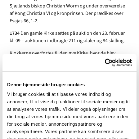
Sjællands biskop Christian Worm og under overværelse
af Kong Christian VI og kronprinsen. Der prædikes over
Esajas 66, 1-2.
1734
Den gamle Kirke sættes på auktion den 23. februar
kl. 09 – auktionen indbragte 211 rigsdaler og 84 skilling.
Klokkerne overførtes til den nye Kirke, hvor de blev
repareret adskille gange, bl.a. fordi der foretages lange
sørgeringninger, hvor klokkerne simpelthen revnede, og
kun den mindste klokke er delvis bevaret og omstøbt
flere gange. Den bruges i dag ved morgen – og
Denne hjemmeside bruger cookies
aftenringningen i kirken.
Vi bruger cookies til at tilpasse vores indhold og
annoncer, til at vise dig funktioner til sociale medier og til
1736
Ved kongelig resolution bestemmes det at
at analysere vores trafik. Vi deler også oplysninger om
Frederiksberg Kirke, skal have sin egen præst, og de som
din brug af vores hjemmeside med vores partnere inden
boede på Vesterbro skulle henlægges til samme sogn.
for sociale medier, annonceringspartnere og
Første sognepræst bliver studenten Johannes Kinast (dør
analysepartnere. Vores partnere kan kombinere disse
1773).
data med andre oplysninger, du har givet dem, eller som