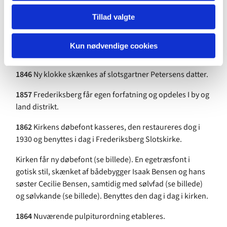
Johs. 17, 6-19 under titlen: Nadverens indstiftelse (se
Tillad valgte
billede.
1841
Frederiksberg får sogneforstanderskab sammen
Kun nødvendige cookies
med Hvidovre.
1846
Ny klokke skænkes af slotsgartner Petersens datter.
1857
Frederiksberg får egen forfatning og opdeles I by og
land distrikt.
1862
Kirkens døbefont kasseres, den restaureres dog i
1930 og benyttes i dag i Frederiksberg Slotskirke.
Kirken får ny døbefont (se billede). En egetræsfont i
gotisk stil, skænket af bådebygger Isaak Bensen og hans
søster Cecilie Bensen, samtidig med sølvfad (se billede)
og sølvkande (se billede). Benyttes den dag i dag i kirken.
1864
Nuværende pulpiturordning etableres.