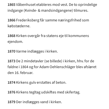
1865
Våbenhuset etableres mod vest. De to oprindelige
indgange (Kvinde- & mandsindgangene) tilmures.
1866
Frederiksberg får samme næringsfrihed som
købstæderne.
1868
Kirken overgår fra statens eje til kommunens
ejendom.
1870
Varme indlægges i kirken.
1873
De 2 mindetavler (se billede) i kirken, hhv. for de
faldne i 1864 og for Adam Oehlenschläger blev afsløret
den 16. februar.
1874
Kirkens gulv erstattes af beton.
1876
Kirkens tegltag udskiftes med skifertag.
1879
Der indlægges vand i kirken.