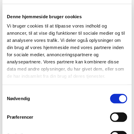
Denne hjemmeside bruger cookies
Vi bruger cookies til at tilpasse vores indhold og
annoncer, til at vise dig funktioner til sociale medier og til
at analysere vores trafik. Vi deler også oplysninger om
din brug af vores hjemmeside med vores partnere inden
for sociale medier, annonceringspartnere og
analysepartnere. Vores partnere kan kombinere disse
data med andre oplysninger, du har givet dem, eller som
de har indsamlet fra din brug af deres tjenester.
Pride 2022
S
Lørdag d. 20. august kulminerer prideugen i en farverig
Nødvendig
a
parade, der fejrer kærligheden. Det er et vigtigt budskab,
m
som Frederiksberg Sogn støtter op om.
t
Præferencer
y
Rigtig glædelig pride til jer alle!
k