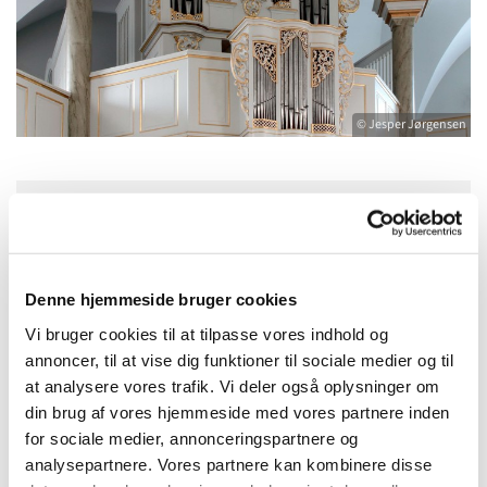
© Jesper Jørgensen
Søndag 6. september 2026, kl. 11:45
Frederiksberg Kirke, Frederiksberg Allé
Denne hjemmeside bruger cookies
71, 1820 Frederiksberg C
Vi bruger cookies til at tilpasse vores indhold og
annoncer, til at vise dig funktioner til sociale medier og til
Hannah Svinth-Værge
at analysere vores trafik. Vi deler også oplysninger om
din brug af vores hjemmeside med vores partnere inden
for sociale medier, annonceringspartnere og
analysepartnere. Vores partnere kan kombinere disse