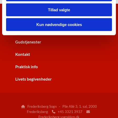
Tillad valgte
Kalenderoversigt
Kun nødvendige cookies
Nyhedsbrev
Gudstjenester
Kontakt
Praktisk info
Livets begivenheder
Frederiksberg Sogn · Pile Allé 3, 1. sal, 2000

Frederiksberg
+45 3321 3937


Frederiksberg.sogn@km.dk