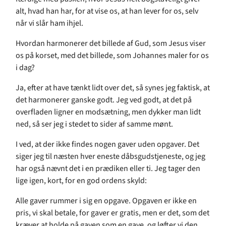
alt, hvad han har, for at vise os, at han lever for os, selv
når vi slår ham ihjel.
Hvordan harmonerer det billede af Gud, som Jesus viser
os på korset, med det billede, som Johannes maler for os
i dag?
Ja, efter at have tænkt lidt over det, så synes jeg faktisk, at
det harmonerer ganske godt. Jeg ved godt, at det på
overfladen ligner en modsætning, men dykker man lidt
ned, så ser jeg i stedet to sider af samme mønt.
I ved, at der ikke findes nogen gaver uden opgaver. Det
siger jeg til næsten hver eneste dåbsgudstjeneste, og jeg
har også nævnt det i en prædiken eller ti. Jeg tager den
lige igen, kort, for en god ordens skyld:
Alle gaver rummer i sig en opgave. Opgaven er ikke en
pris, vi skal betale, for gaver er gratis, men er det, som det
kræver at holde på gaven som en gave, og løfter vi den