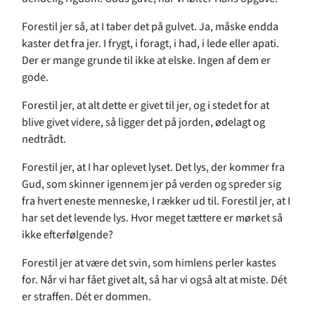
Forestil jer så, at I taber det på gulvet. Ja, måske endda
kaster det fra jer. I frygt, i foragt, i had, i lede eller apati.
Der er mange grunde til ikke at elske. Ingen af dem er
gode.
Forestil jer, at alt dette er givet til jer, og i stedet for at
blive givet videre, så ligger det på jorden, ødelagt og
nedtrådt.
Forestil jer, at I har oplevet lyset. Det lys, der kommer fra
Gud, som skinner igennem jer på verden og spreder sig
fra hvert eneste menneske, I rækker ud til. Forestil jer, at I
har set det levende lys. Hvor meget tættere er mørket så
ikke efterfølgende?
Forestil jer at være det svin, som himlens perler kastes
for. Når vi har fået givet alt, så har vi også alt at miste. Dét
er straffen. Dét er dommen.