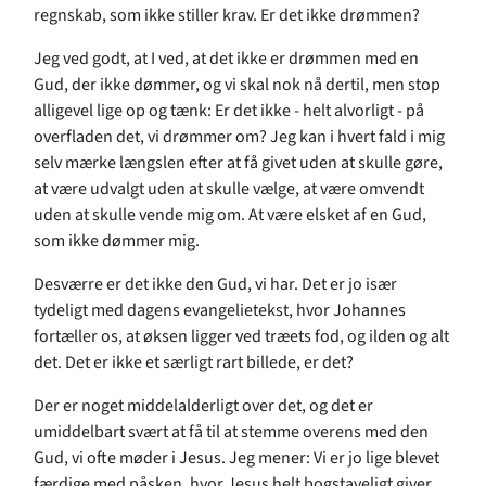
regnskab, som ikke stiller krav. Er det ikke drømmen?
Jeg ved godt, at I ved, at det ikke er drømmen med en
Gud, der ikke dømmer, og vi skal nok nå dertil, men stop
alligevel lige op og tænk: Er det ikke - helt alvorligt - på
overfladen det, vi drømmer om? Jeg kan i hvert fald i mig
selv mærke længslen efter at få givet uden at skulle gøre,
at være udvalgt uden at skulle vælge, at være omvendt
uden at skulle vende mig om. At være elsket af en Gud,
som ikke dømmer mig.
Desværre er det ikke den Gud, vi har. Det er jo især
tydeligt med dagens evangelietekst, hvor Johannes
fortæller os, at øksen ligger ved træets fod, og ilden og alt
det. Det er ikke et særligt rart billede, er det?
Der er noget middelalderligt over det, og det er
umiddelbart svært at få til at stemme overens med den
Gud, vi ofte møder i Jesus. Jeg mener: Vi er jo lige blevet
færdige med påsken, hvor Jesus helt bogstaveligt giver