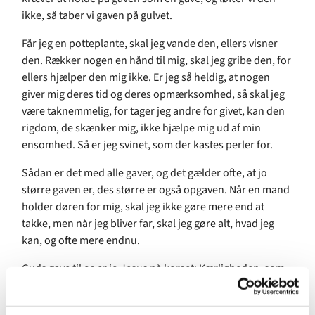
ikke, så taber vi gaven på gulvet.
Får jeg en potteplante, skal jeg vande den, ellers visner
den. Rækker nogen en hånd til mig, skal jeg gribe den, for
ellers hjælper den mig ikke. Er jeg så heldig, at nogen
giver mig deres tid og deres opmærksomhed, så skal jeg
være taknemmelig, for tager jeg andre for givet, kan den
rigdom, de skænker mig, ikke hjælpe mig ud af min
ensomhed. Så er jeg svinet, som der kastes perler for.
Sådan er det med alle gaver, og det gælder ofte, at jo
større gaven er, des større er også opgaven. Når en mand
holder døren for mig, skal jeg ikke gøre mere end at
takke, men når jeg bliver far, skal jeg gøre alt, hvad jeg
kan, og ofte mere endnu.
Guds gave til os er jo Jesus på korset: Kærligheden, som
dør for os. Kærligheden, som overvinder døden for os.
Løftet om, at vi er Guds børn, at magten bag alle himle og