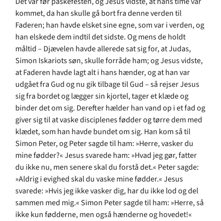
Det var før påskefesten, og Jesus vidste, at hans time var
kommet, da han skulle gå bort fra denne verden til
Faderen; han havde elsket sine egne, som var i verden, og
han elskede dem indtil det sidste. Og mens de holdt
måltid – Djævelen havde allerede sat sig for, at Judas,
Simon Iskariots søn, skulle forråde ham; og Jesus vidste,
at Faderen havde lagt alt i hans hænder, og at han var
udgået fra Gud og nu gik tilbage til Gud – så rejser Jesus
sig fra bordet og lægger sin kjortel, tager et klæde og
binder det om sig. Derefter hælder han vand op i et fad og
giver sig til at vaske disciplenes fødder og tørre dem med
klædet, som han havde bundet om sig. Han kom så til
Simon Peter, og Peter sagde til ham: »Herre, vasker du
mine fødder?« Jesus svarede ham: »Hvad jeg gør, fatter
du ikke nu, men senere skal du forstå det.« Peter sagde:
»Aldrig i evighed skal du vaske mine fødder.« Jesus
svarede: »Hvis jeg ikke vasker dig, har du ikke lod og del
sammen med mig.« Simon Peter sagde til ham: »Herre, så
ikke kun fødderne, men også hænderne og hovedet!«