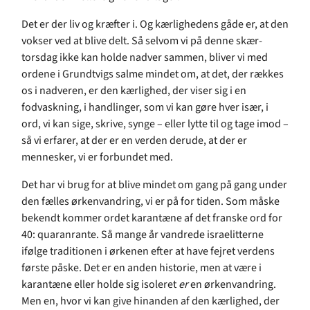
Det er der liv og kræfter i. Og kærlighedens gåde er, at den
vokser ved at blive delt. Så selvom vi på denne skær-
torsdag ikke kan holde nadver sammen, bliver vi med
ordene i Grundtvigs salme mindet om, at det, der rækkes
os i nadveren, er den kærlighed, der viser sig i en
fodvaskning, i handlinger, som vi kan gøre hver især, i
ord, vi kan sige, skrive, synge – eller lytte til og tage imod –
så vi erfarer, at der er en verden derude, at der er
mennesker, vi er forbundet med.
Det har vi brug for at blive mindet om gang på gang under
den fælles ørkenvandring, vi er på for tiden. Som måske
bekendt kommer ordet karantæne af det franske ord for
40: quaranrante. Så mange år vandrede israelitterne
ifølge traditionen i ørkenen efter at have fejret verdens
første påske. Det er en anden historie, men at være i
karantæne eller holde sig isoleret
er
en ørkenvandring.
Men en, hvor vi kan give hinanden af den kærlighed, der