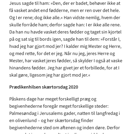
Jesus sagde til ham: »Den, der er badet, behøver ikke at
få vasket andet end fødderne, men er ren over det hele.
Og I er rene; dog ikke alle.« Han vidste nemlig, hvem der
skulle forråde ham; derfor sagde han: I er ikke alle rene.
Da han nu havde vasket deres fødder og taget sin kjortel
på og sat sig til bords igen, sagde han til dem: »Forstår I,
hvad jeg har gjort mod jer? I kalder mig Mester og Herre,
og med rette, for det er jeg. Når nu jeg, jeres Herre og
Mester, har vasket jeres fødder, så skylder I også at vaske
hinandens fødder. Jeg har givet jer et forbillede, for at I
skal gøre, ligesom jeg har gjort mod jer.«
Prædikenhilsen skærtorsdag 2020
Påskens dage har meget forskelligt præg og
begivenhederne foregår meget forskellige steder:
Palmesøndag i Jerusalems gader, natten til langfredag i
en olivenlund – og her skærtorsdag finder
begivenhederne sted om aftenen og inden døre. Derfor