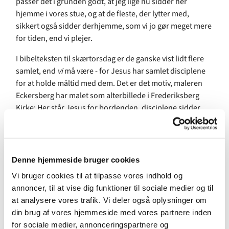
passer det i grunden godt, at jeg lige nu sidder her
hjemme i vores stue, og at de fleste, der lytter med,
sikkert også sidder derhjemme, som vi jo gør meget mere
for tiden, end vi plejer.
I bibelteksten til skærtorsdag er de ganske vist lidt flere
samlet, end
vi
må være - for Jesus har samlet disciplene
for at holde måltid med dem. Det er det motiv, maleren
Eckersberg har malet som alterbillede i Frederiksberg
Kirke: Her står Jesus for bordenden, disciplene sidder
langs begge sider af bordet og forrest til højre står den
tomme taburet, hvor Judas sad, før han forlod selskabet.
På alterbilledet taler Jesus til disciplene, og kort tid efter
Denne hjemmeside bruger cookies
vil han række dem brødet og vinen og sige de ord, vi siger,
Vi bruger cookies til at tilpasse vores indhold og
hver gang vi fejrer nadver i kirken. Hvert andet år er det
annoncer, til at vise dig funktioner til sociale medier og til
bibelteksten om
dén
begivenhed, der læses og prædikes
at analysere vores trafik. Vi deler også oplysninger om
over skærtorsdag. Men hvert andet år, og fx i år, er det
din brug af vores hjemmeside med vores partnere inden
historien om det, der går forud for nadver-indstiftelsen,
for sociale medier, annonceringspartnere og
der er skærtorsdagens tekst.