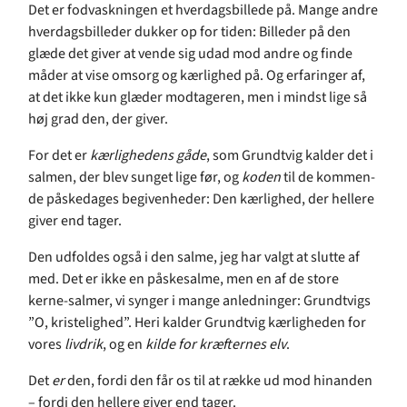
Det er fodvaskningen et hverdagsbillede på. Mange andre
hverdagsbilleder dukker op for tiden: Billeder på den
glæde det giver at vende sig udad mod andre og finde
måder at vise omsorg og kærlighed på. Og erfaringer af,
at det ikke kun glæder modtageren, men i mindst lige så
høj grad den, der giver.
For det er
kærlighedens gåde
, som Grundtvig kalder det i
salmen, der blev sunget lige før, og
koden
til de kommen-
de påskedages begivenheder: Den kærlighed, der hellere
giver end tager.
Den udfoldes også i den salme, jeg har valgt at slutte af
med. Det er ikke en påskesalme, men en af de store
kerne-salmer, vi synger i mange anledninger: Grundtvigs
”O, kristelighed”. Heri kalder Grundtvig kærligheden for
vores
livdrik
, og en
kilde for kræfternes elv
.
Det
er
den, fordi den får os til at række ud mod hinanden
– fordi den hellere giver end tager.