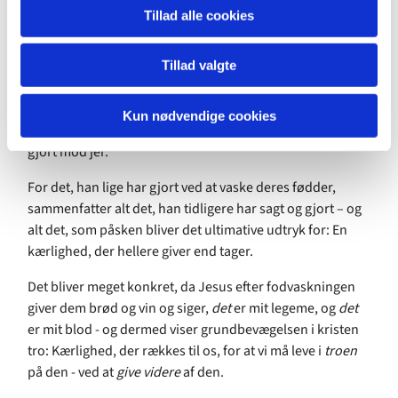
mærkeligt, at vi lige netop
i år
skal høre
den
del af
Tillad alle cookies
teksten, der handler om at blive vasket, fordi vi for tiden –
af gode grunde - vasker hænder som aldrig før. Men det
er ikke et kursus i fodvask, der ligger Jesus på sinde
Tillad valgte
denne sidste aften, han er sammen med disciplene. Det
gør derimod det, han siger sidst i dagens tekst, ”Jeg har
Kun nødvendige cookies
givet jer et for-billede, for at I skal gøre, ligesom jeg har
gjort mod jer.”
For det, han lige har gjort ved at vaske deres fødder,
sammenfatter alt det, han tidligere har sagt og gjort – og
alt det, som påsken bliver det ultimative udtryk for: En
kærlighed, der hellere giver end tager.
Det bliver meget konkret, da Jesus efter fodvaskningen
giver dem brød og vin og siger,
det
er mit legeme, og
det
er mit blod - og dermed viser grundbevægelsen i kristen
tro: Kærlighed, der rækkes til os, for at vi må leve i
troen
på den - ved at
give videre
af den.